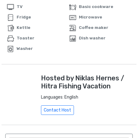
TV
Basic cookware
Fridge
Microwave
Kettle
Coffee maker
Toaster
Dish washer
Washer
Hosted by Niklas Hernes /
Hitra Fishing Vacation
Languages:
English
Contact Host