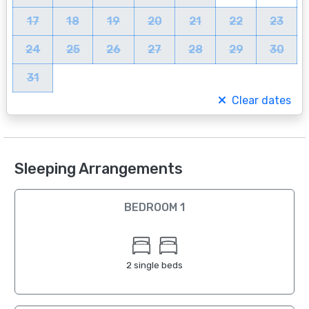
17
18
19
20
21
22
23
24
25
26
27
28
29
30
31
Clear dates
Sleeping Arrangements
BEDROOM 1
2 single beds